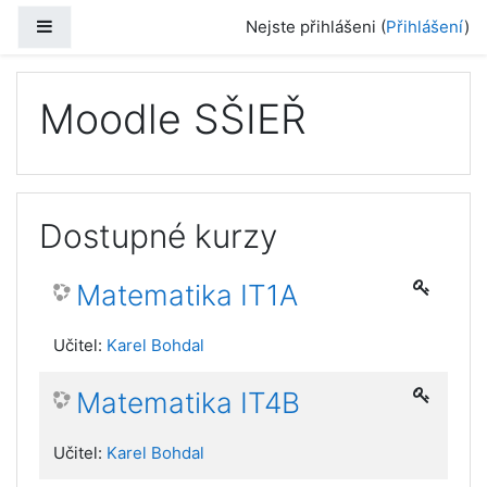
Přejít k hlavnímu obsahu
Boční panel
Nejste přihlášeni (
Přihlášení
)
Moodle SŠIEŘ
Dostupné kurzy
Matematika IT1A
Učitel:
Karel Bohdal
Matematika IT4B
Učitel:
Karel Bohdal